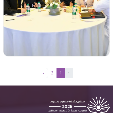
›
2
1
‹